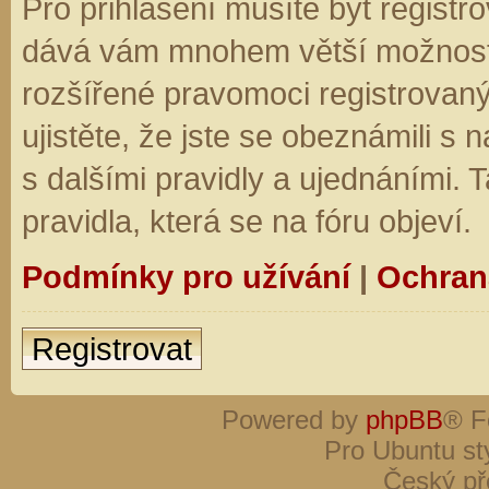
Pro přihlášení musíte být registro
dává vám mnohem větší možnosti.
rozšířené pravomoci registrovaný
ujistěte, že jste se obeznámili s
s dalšími pravidly a ujednáními. Ta
pravidla, která se na fóru objeví.
Podmínky pro užívání
|
Ochran
Registrovat
Powered by
phpBB
® F
Pro Ubuntu st
Český př