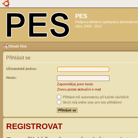
PES
Podpora efektivní spolupráce biomedicín
sféry 2009 - 2012
Obsah fóra
Přihlásit se
Uživatelské jméno:
Heslo:
Zapomněl(a) jsem heslo
Znovu poslat aktivační e-mail
Přihlásit mě automaticky při každé návštěvě
Skrýt můj online stav pro toto přihlášení
REGISTROVAT