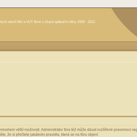
kých oborů MU a VUT Brno s účastí aplikační sféry 2009 - 2012
m mnohem větší možnosti. Administrátor fóra též může dávat rozšířené pravomoci regi
e, že si přečtete jakákoliv pravidla, která se na fóru objeví.