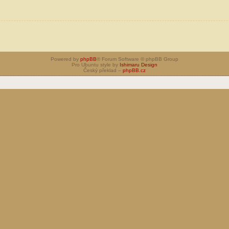
Powered by
phpBB
® Forum Software © phpBB Group
Pro Ubuntu style by
Ishimaru Design
Český překlad –
phpBB.cz