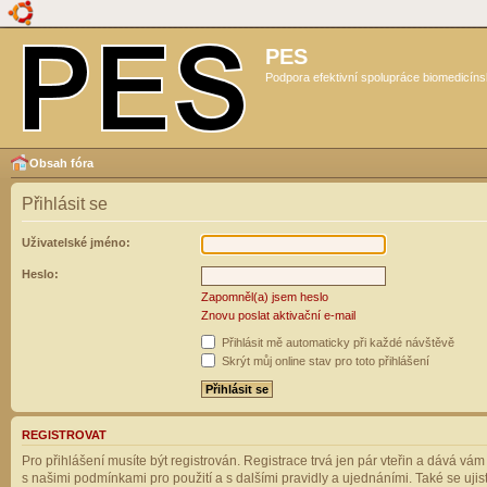
PES
Podpora efektivní spolupráce biomedicíns
Obsah fóra
Přihlásit se
Uživatelské jméno:
Heslo:
Zapomněl(a) jsem heslo
Znovu poslat aktivační e-mail
Přihlásit mě automaticky při každé návštěvě
Skrýt můj online stav pro toto přihlášení
REGISTROVAT
Pro přihlášení musíte být registrován. Registrace trvá jen pár vteřin a dává vá
s našimi podmínkami pro použití a s dalšími pravidly a ujednáními. Také se ujistět