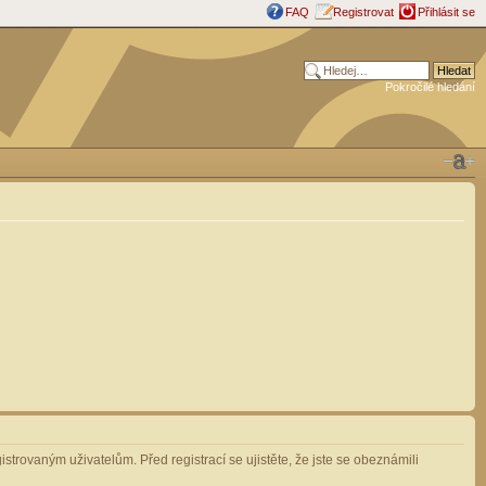
FAQ
Registrovat
Přihlásit se
Pokročilé hledání
strovaným uživatelům. Před registrací se ujistěte, že jste se obeznámili