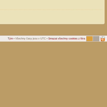
Tým
• Všechny časy jsou v UTC •
Smazat všechny cookies z fóra