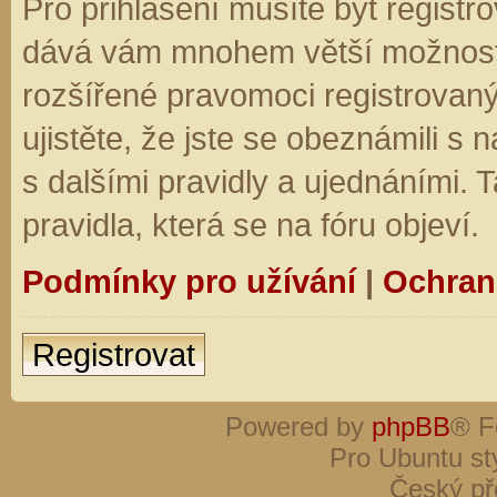
Pro přihlášení musíte být registro
dává vám mnohem větší možnosti.
rozšířené pravomoci registrovaný
ujistěte, že jste se obeznámili s
s dalšími pravidly a ujednáními. Ta
pravidla, která se na fóru objeví.
Podmínky pro užívání
|
Ochran
Registrovat
Powered by
phpBB
® F
Pro Ubuntu st
Český př