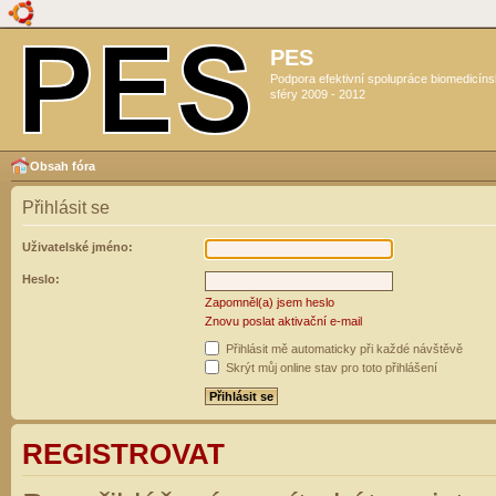
PES
Podpora efektivní spolupráce biomedicín
sféry 2009 - 2012
Obsah fóra
Přihlásit se
Uživatelské jméno:
Heslo:
Zapomněl(a) jsem heslo
Znovu poslat aktivační e-mail
Přihlásit mě automaticky při každé návštěvě
Skrýt můj online stav pro toto přihlášení
REGISTROVAT