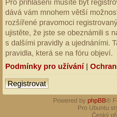
Pro přihlášení musíte být registro
dává vám mnohem větší možnosti.
rozšířené pravomoci registrovaný
ujistěte, že jste se obeznámili s
s dalšími pravidly a ujednáními. Ta
pravidla, která se na fóru objeví.
Podmínky pro užívání
|
Ochran
Registrovat
Powered by
phpBB
® F
Pro Ubuntu st
Český př