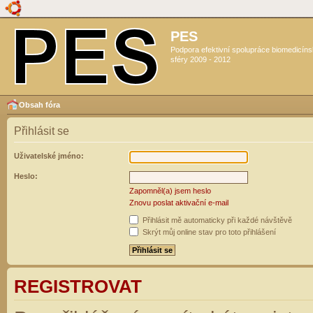
PES
Podpora efektivní spolupráce biomedicín
sféry 2009 - 2012
Obsah fóra
Přihlásit se
Uživatelské jméno:
Heslo:
Zapomněl(a) jsem heslo
Znovu poslat aktivační e-mail
Přihlásit mě automaticky při každé návštěvě
Skrýt můj online stav pro toto přihlášení
REGISTROVAT