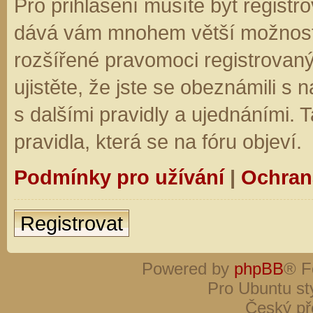
Pro přihlášení musíte být registro
dává vám mnohem větší možnosti.
rozšířené pravomoci registrovaný
ujistěte, že jste se obeznámili s
s dalšími pravidly a ujednáními. Ta
pravidla, která se na fóru objeví.
Podmínky pro užívání
|
Ochran
Registrovat
Powered by
phpBB
® F
Pro Ubuntu st
Český př