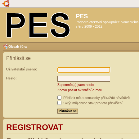
PES
Podpora efektivní spolupráce biomedicín
sféry 2009 - 2012
Obsah fóra
Přihlásit se
Uživatelské jméno:
Heslo:
Zapomněl(a) jsem heslo
Znovu poslat aktivační e-mail
Přihlásit mě automaticky při každé návštěvě
Skrýt můj online stav pro toto přihlášení
REGISTROVAT