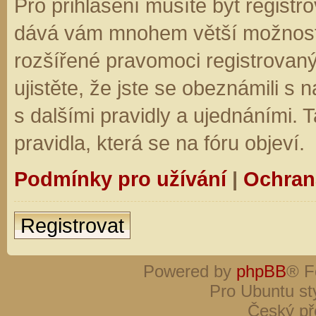
Pro přihlášení musíte být registro
dává vám mnohem větší možnosti.
rozšířené pravomoci registrovaný
ujistěte, že jste se obeznámili s
s dalšími pravidly a ujednáními. Ta
pravidla, která se na fóru objeví.
Podmínky pro užívání
|
Ochran
Registrovat
Powered by
phpBB
® F
Pro Ubuntu st
Český př