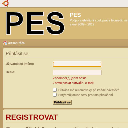
PES
Podpora efektivní spolupráce biomedicín
sféry 2009 - 2012
Obsah fóra
Přihlásit se
Uživatelské jméno:
Heslo:
Zapomněl(a) jsem heslo
Znovu poslat aktivační e-mail
Přihlásit mě automaticky při každé návštěvě
Skrýt můj online stav pro toto přihlášení
REGISTROVAT