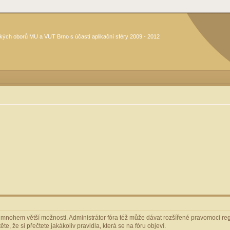
kých oborů MU a VUT Brno s účastí aplikační sféry 2009 - 2012
m mnohem větší možnosti. Administrátor fóra též může dávat rozšířené pravomoci regi
e, že si přečtete jakákoliv pravidla, která se na fóru objeví.