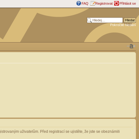
FAQ
Registrovat
Přihlásit se
Pokročilé hledání
strovaným uživatelům. Před registrací se ujistěte, že jste se obeznámili