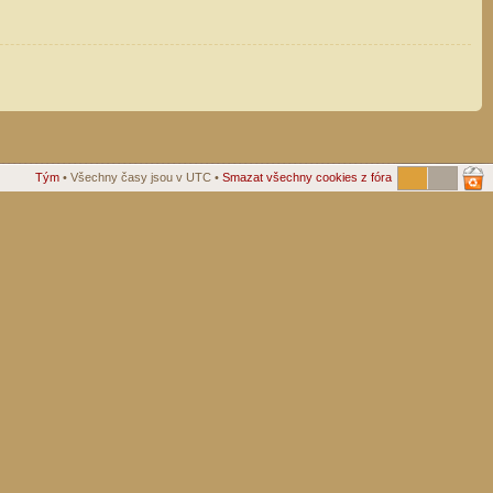
Tým
• Všechny časy jsou v UTC •
Smazat všechny cookies z fóra