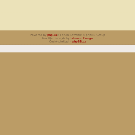
Powered by
phpBB
® Forum Software © phpBB Group
Pro Ubuntu style by
Ishimaru Design
Český překlad –
phpBB.cz