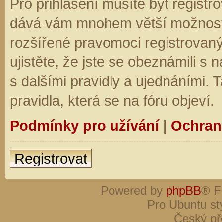
Pro přihlášení musíte být registro
dává vám mnohem větší možnosti.
rozšířené pravomoci registrovaný
ujistěte, že jste se obeznámili s
s dalšími pravidly a ujednáními. Ta
pravidla, která se na fóru objeví.
Podmínky pro užívání
|
Ochran
Registrovat
Powered by
phpBB
® F
Pro Ubuntu st
Český př