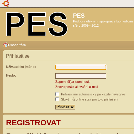
PES
Podpora efektivní spolupráce biomedicín
sféry 2009 - 2012
Obsah fóra
Přihlásit se
Uživatelské jméno:
Heslo:
Zapomněl(a) jsem heslo
Znovu poslat aktivační e-mail
Přihlásit mě automaticky při každé návštěvě
Skrýt můj online stav pro toto přihlášení
REGISTROVAT