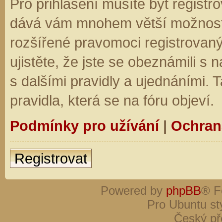
Pro přihlášení musíte být registro
dává vám mnohem větší možnosti.
rozšířené pravomoci registrovaný
ujistěte, že jste se obeznámili s
s dalšími pravidly a ujednáními. Ta
pravidla, která se na fóru objeví.
Podmínky pro užívání
|
Ochran
Registrovat
Powered by
phpBB
® F
Pro Ubuntu st
Český př