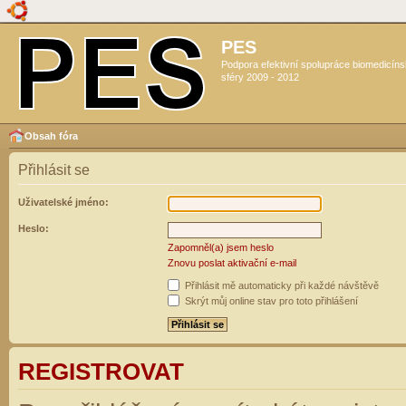
PES
Podpora efektivní spolupráce biomedicín
sféry 2009 - 2012
Obsah fóra
Přihlásit se
Uživatelské jméno:
Heslo:
Zapomněl(a) jsem heslo
Znovu poslat aktivační e-mail
Přihlásit mě automaticky při každé návštěvě
Skrýt můj online stav pro toto přihlášení
REGISTROVAT