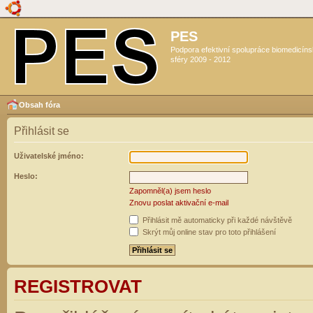
PES
Podpora efektivní spolupráce biomedicín
sféry 2009 - 2012
Obsah fóra
Přihlásit se
Uživatelské jméno:
Heslo:
Zapomněl(a) jsem heslo
Znovu poslat aktivační e-mail
Přihlásit mě automaticky při každé návštěvě
Skrýt můj online stav pro toto přihlášení
REGISTROVAT