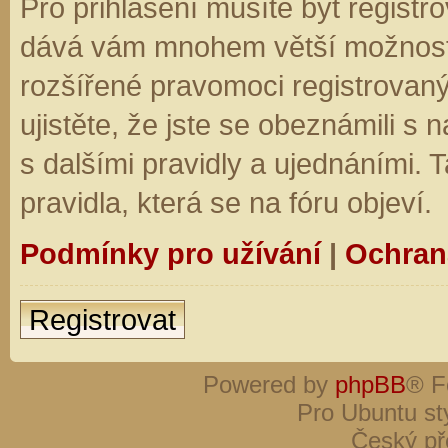
Pro přihlášení musíte být registro
dává vám mnohem větší možnosti.
rozšířené pravomoci registrovaný
ujistěte, že jste se obeznámili s
s dalšími pravidly a ujednáními. Ta
pravidla, která se na fóru objeví.
Podmínky pro užívání
|
Ochran
Registrovat
Powered by
phpBB
® F
Pro Ubuntu st
Český př