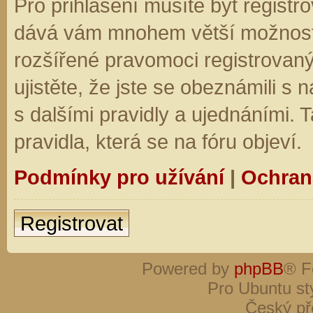
Pro přihlášení musíte být registro
dává vám mnohem větší možnosti.
rozšířené pravomoci registrovaný
ujistěte, že jste se obeznámili s
s dalšími pravidly a ujednáními. Ta
pravidla, která se na fóru objeví.
Podmínky pro užívání
|
Ochran
Registrovat
Powered by
phpBB
® F
Pro Ubuntu st
Český př