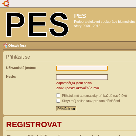
PES
Podpora efektivní spolupráce biomedicín
sféry 2009 - 2012
Obsah fóra
Přihlásit se
Uživatelské jméno:
Heslo:
Zapomněl(a) jsem heslo
Znovu poslat aktivační e-mail
Přihlásit mě automaticky při každé návštěvě
Skrýt můj online stav pro toto přihlášení
REGISTROVAT