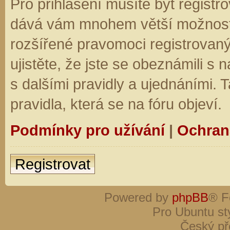
Pro přihlášení musíte být registro
dává vám mnohem větší možnosti.
rozšířené pravomoci registrovaný
ujistěte, že jste se obeznámili s
s dalšími pravidly a ujednáními. Ta
pravidla, která se na fóru objeví.
Podmínky pro užívání
|
Ochran
Registrovat
Powered by
phpBB
® F
Pro Ubuntu st
Český př