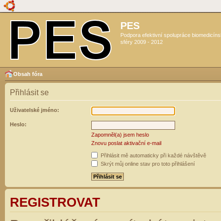
PES
Podpora efektivní spolupráce biomedicín
sféry 2009 - 2012
Obsah fóra
Přihlásit se
Uživatelské jméno:
Heslo:
Zapomněl(a) jsem heslo
Znovu poslat aktivační e-mail
Přihlásit mě automaticky při každé návštěvě
Skrýt můj online stav pro toto přihlášení
REGISTROVAT