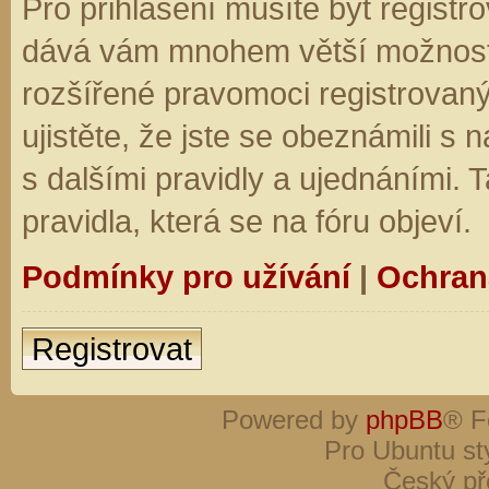
Pro přihlášení musíte být registro
dává vám mnohem větší možnosti.
rozšířené pravomoci registrovaný
ujistěte, že jste se obeznámili s
s dalšími pravidly a ujednáními. Ta
pravidla, která se na fóru objeví.
Podmínky pro užívání
|
Ochran
Registrovat
Powered by
phpBB
® F
Pro Ubuntu st
Český př