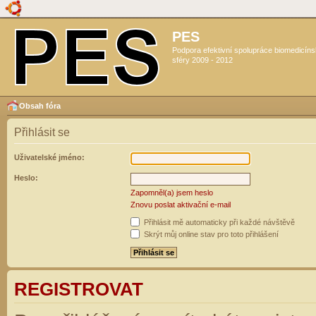
PES
Podpora efektivní spolupráce biomedicín
sféry 2009 - 2012
Obsah fóra
Přihlásit se
Uživatelské jméno:
Heslo:
Zapomněl(a) jsem heslo
Znovu poslat aktivační e-mail
Přihlásit mě automaticky při každé návštěvě
Skrýt můj online stav pro toto přihlášení
REGISTROVAT