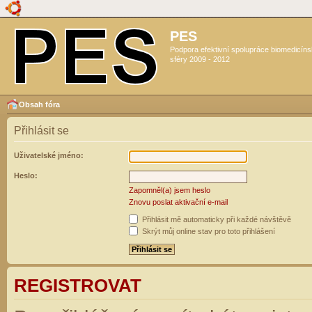
PES
Podpora efektivní spolupráce biomedicín
sféry 2009 - 2012
Obsah fóra
Přihlásit se
Uživatelské jméno:
Heslo:
Zapomněl(a) jsem heslo
Znovu poslat aktivační e-mail
Přihlásit mě automaticky při každé návštěvě
Skrýt můj online stav pro toto přihlášení
REGISTROVAT