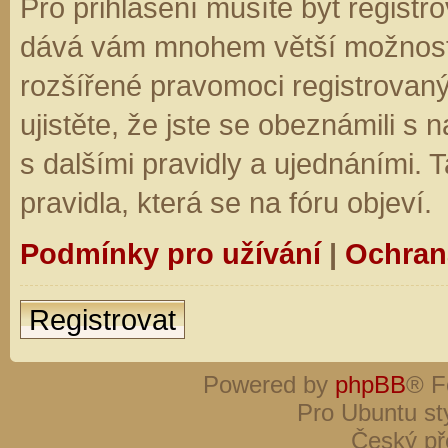
Pro přihlášení musíte být registro
dává vám mnohem větší možnosti.
rozšířené pravomoci registrovaný
ujistěte, že jste se obeznámili s
s dalšími pravidly a ujednáními. Ta
pravidla, která se na fóru objeví.
Podmínky pro užívání
|
Ochran
Registrovat
Powered by
phpBB
® F
Pro Ubuntu st
Český př