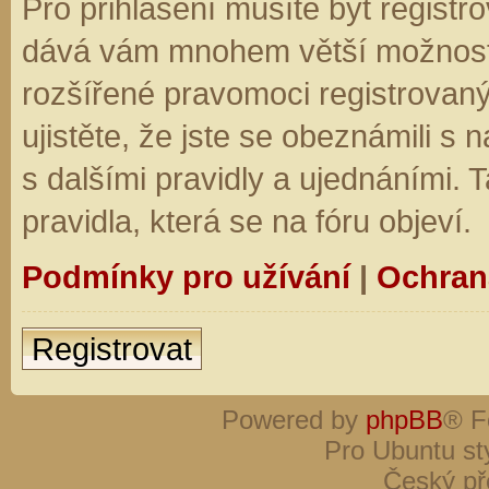
Pro přihlášení musíte být registro
dává vám mnohem větší možnosti.
rozšířené pravomoci registrovaný
ujistěte, že jste se obeznámili s
s dalšími pravidly a ujednáními. Ta
pravidla, která se na fóru objeví.
Podmínky pro užívání
|
Ochran
Registrovat
Powered by
phpBB
® F
Pro Ubuntu st
Český př