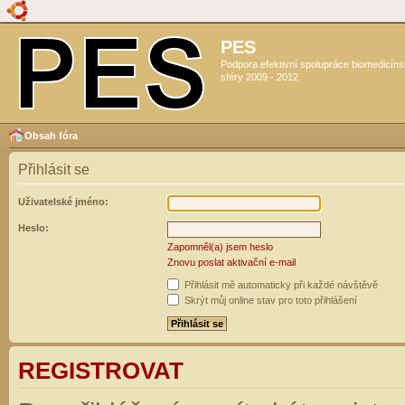
PES
Podpora efektivní spolupráce biomedicín
sféry 2009 - 2012
Obsah fóra
Přihlásit se
Uživatelské jméno:
Heslo:
Zapomněl(a) jsem heslo
Znovu poslat aktivační e-mail
Přihlásit mě automaticky při každé návštěvě
Skrýt můj online stav pro toto přihlášení
REGISTROVAT