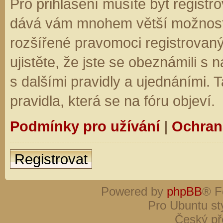
Pro přihlášení musíte být registro
dává vám mnohem větší možnosti.
rozšířené pravomoci registrovaný
ujistěte, že jste se obeznámili s
s dalšími pravidly a ujednáními. Ta
pravidla, která se na fóru objeví.
Podmínky pro užívání
|
Ochran
Registrovat
Powered by
phpBB
® F
Pro Ubuntu st
Český př