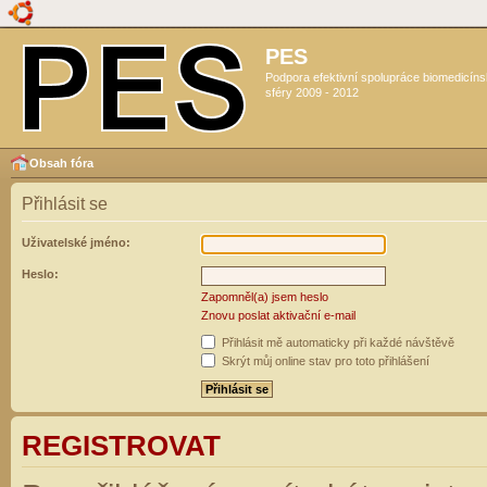
PES
Podpora efektivní spolupráce biomedicín
sféry 2009 - 2012
Obsah fóra
Přihlásit se
Uživatelské jméno:
Heslo:
Zapomněl(a) jsem heslo
Znovu poslat aktivační e-mail
Přihlásit mě automaticky při každé návštěvě
Skrýt můj online stav pro toto přihlášení
REGISTROVAT