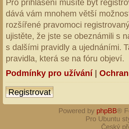
Pro přihlášení musíte být registro
dává vám mnohem větší možnosti.
rozšířené pravomoci registrovaný
ujistěte, že jste se obeznámili s
s dalšími pravidly a ujednáními. Ta
pravidla, která se na fóru objeví.
Podmínky pro užívání
|
Ochran
Registrovat
Powered by
phpBB
® F
Pro Ubuntu st
Český př