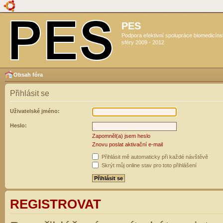
PES
Podpora efektivní spolupráce biomedicín
sféry 2009 - 2012
Obsah fóra
Přihlásit se
Uživatelské jméno:
Heslo:
Zapomněl(a) jsem heslo
Znovu poslat aktivační e-mail
Přihlásit mě automaticky při každé návštěvě
Skrýt můj online stav pro toto přihlášení
REGISTROVAT