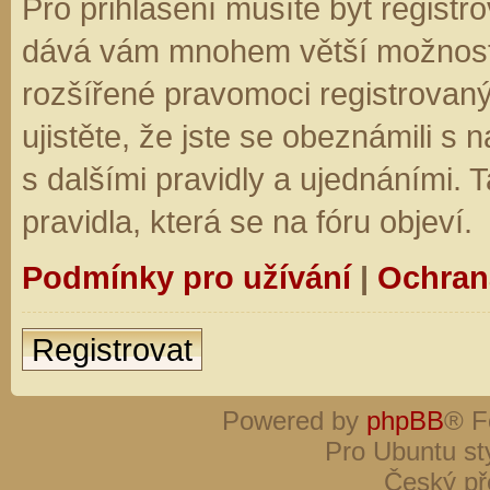
Pro přihlášení musíte být registro
dává vám mnohem větší možnosti.
rozšířené pravomoci registrovaný
ujistěte, že jste se obeznámili s
s dalšími pravidly a ujednáními. Ta
pravidla, která se na fóru objeví.
Podmínky pro užívání
|
Ochran
Registrovat
Powered by
phpBB
® F
Pro Ubuntu st
Český př