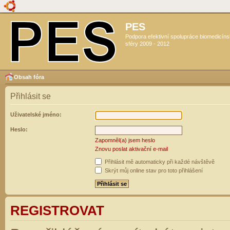
PES
Podpora efektivní spolupráce biomedicín
sféry 2009 - 2012
Obsah fóra
Přihlásit se
Uživatelské jméno:
Heslo:
Zapomněl(a) jsem heslo
Znovu poslat aktivační e-mail
Přihlásit mě automaticky při každé návštěvě
Skrýt můj online stav pro toto přihlášení
REGISTROVAT