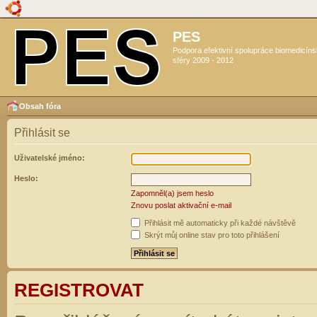
PES
Podpora efektivní spolupráce biomedicín
sféry 2009 - 2012
Obsah fóra
Přihlásit se
Uživatelské jméno:
Heslo:
Zapomněl(a) jsem heslo
Znovu poslat aktivační e-mail
Přihlásit mě automaticky při každé návštěvě
Skrýt můj online stav pro toto přihlášení
REGISTROVAT