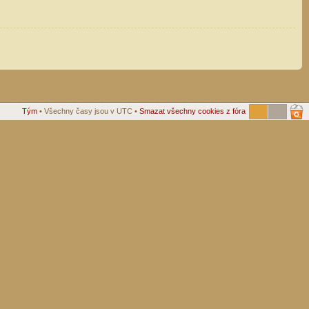
Tým
• Všechny časy jsou v UTC •
Smazat všechny cookies z fóra