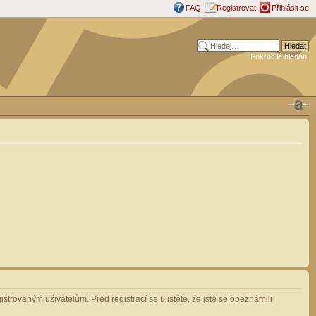
FAQ
Registrovat
Přihlásit se
Pokročilé hledání
strovaným uživatelům. Před registrací se ujistěte, že jste se obeznámili