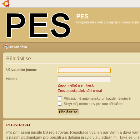
PES
Podpora efektivní spolupráce biomedicíns
Obsah fóra
Přihlásit se
Uživatelské jméno:
Heslo:
Zapomněl(a) jsem heslo
Znovu poslat aktivační e-mail
Přihlásit mě automaticky při každé návštěvě
Skrýt můj online stav pro toto přihlášení
REGISTROVAT
Pro přihlášení musíte být registrován. Registrace trvá jen pár vteřin a dává vá
s našimi podmínkami pro použití a s dalšími pravidly a ujednáními. Také se ujistět