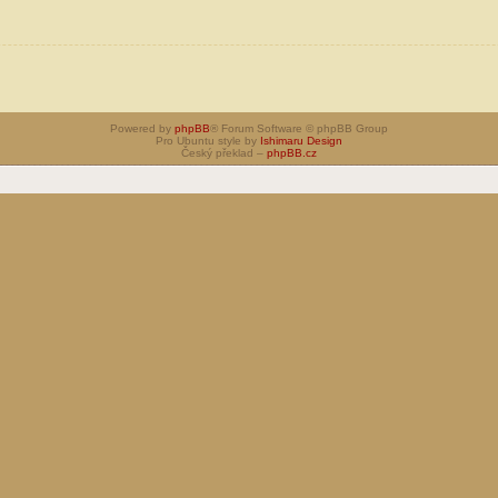
Powered by
phpBB
® Forum Software © phpBB Group
Pro Ubuntu style by
Ishimaru Design
Český překlad –
phpBB.cz