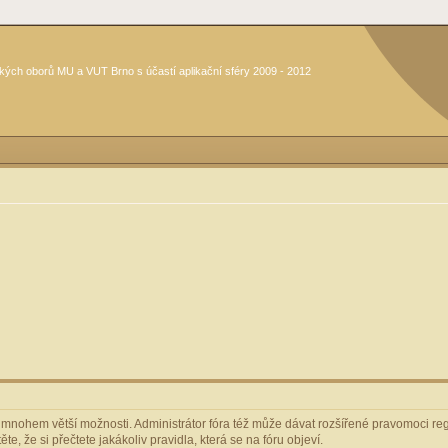
kých oborů MU a VUT Brno s účastí aplikační sféry 2009 - 2012
m mnohem větší možnosti. Administrátor fóra též může dávat rozšířené pravomoci regi
e, že si přečtete jakákoliv pravidla, která se na fóru objeví.