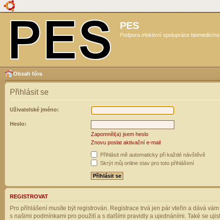
PES
Podpora efektivní spolupráce biomedicíns
Obsah fóra
Přihlásit se
Uživatelské jméno:
Heslo:
Zapomněl(a) jsem heslo
Znovu poslat aktivační e-mail
Přihlásit mě automaticky při každé návštěvě
Skrýt můj online stav pro toto přihlášení
REGISTROVAT
Pro přihlášení musíte být registrován. Registrace trvá jen pár vteřin a dává vá
s našimi podmínkami pro použití a s dalšími pravidly a ujednáními. Také se ujistět