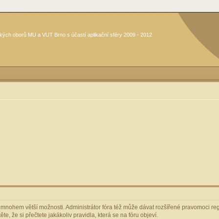
kých oborů MU a VUT Brno s účastí aplikační sféry 2009 - 2012
m mnohem větší možnosti. Administrátor fóra též může dávat rozšířené pravomoci regi
e, že si přečtete jakákoliv pravidla, která se na fóru objeví.