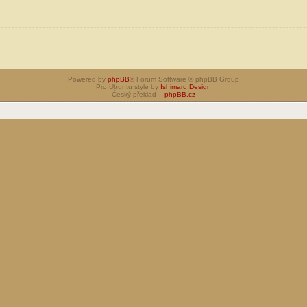
Powered by
phpBB
® Forum Software © phpBB Group
Pro Ubuntu style by
Ishimaru Design
Český překlad –
phpBB.cz