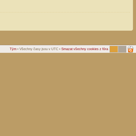
Tým
• Všechny časy jsou v UTC •
Smazat všechny cookies z fóra