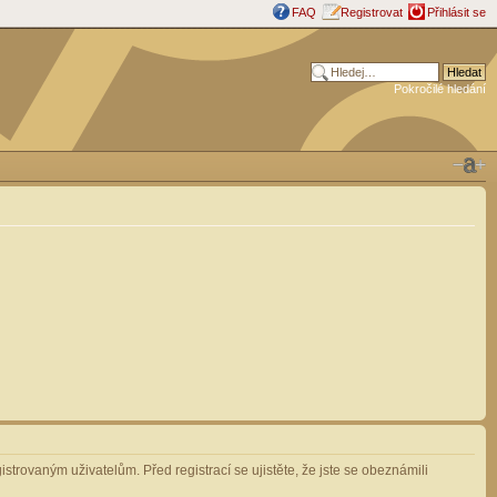
FAQ
Registrovat
Přihlásit se
Pokročilé hledání
strovaným uživatelům. Před registrací se ujistěte, že jste se obeznámili