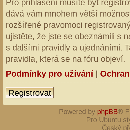
Pro přihlášení musíte být registro
dává vám mnohem větší možnosti.
rozšířené pravomoci registrovaný
ujistěte, že jste se obeznámili s
s dalšími pravidly a ujednáními. Ta
pravidla, která se na fóru objeví.
Podmínky pro užívání
|
Ochran
Registrovat
Powered by
phpBB
® F
Pro Ubuntu st
Český př