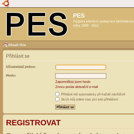
PES
Podpora efektivní spolupráce biomedicín
sféry 2009 - 2012
Obsah fóra
Přihlásit se
Uživatelské jméno:
Heslo:
Zapomněl(a) jsem heslo
Znovu poslat aktivační e-mail
Přihlásit mě automaticky při každé návštěvě
Skrýt můj online stav pro toto přihlášení
REGISTROVAT