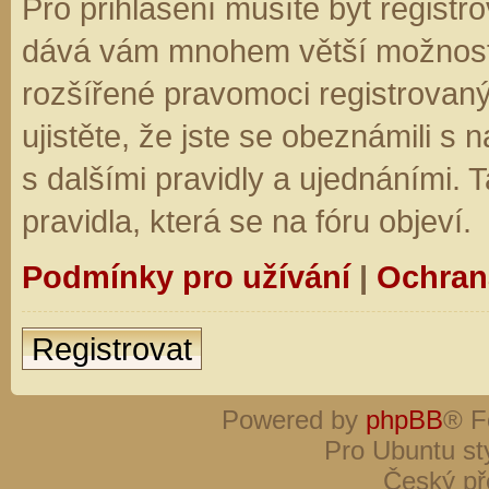
Pro přihlášení musíte být registro
dává vám mnohem větší možnosti.
rozšířené pravomoci registrovaný
ujistěte, že jste se obeznámili s
s dalšími pravidly a ujednáními. Ta
pravidla, která se na fóru objeví.
Podmínky pro užívání
|
Ochran
Registrovat
Powered by
phpBB
® F
Pro Ubuntu st
Český př