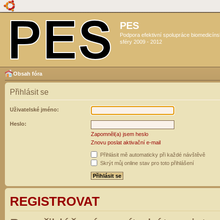
PES
Podpora efektivní spolupráce biomedicín
sféry 2009 - 2012
Obsah fóra
Přihlásit se
Uživatelské jméno:
Heslo:
Zapomněl(a) jsem heslo
Znovu poslat aktivační e-mail
Přihlásit mě automaticky při každé návštěvě
Skrýt můj online stav pro toto přihlášení
REGISTROVAT