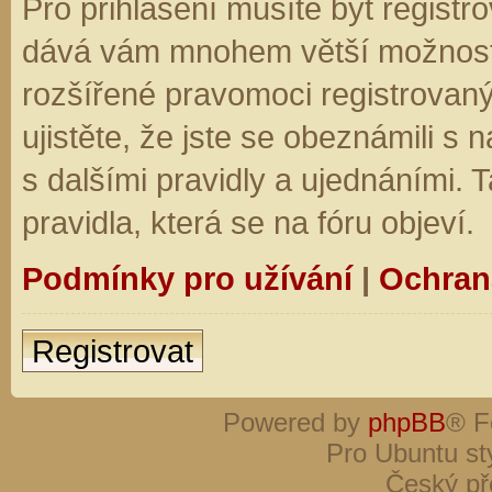
Pro přihlášení musíte být registro
dává vám mnohem větší možnosti.
rozšířené pravomoci registrovaný
ujistěte, že jste se obeznámili s
s dalšími pravidly a ujednáními. Ta
pravidla, která se na fóru objeví.
Podmínky pro užívání
|
Ochran
Registrovat
Powered by
phpBB
® F
Pro Ubuntu st
Český př