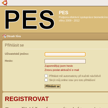
PES
Podpora efektivní spolupráce biomedicín
sféry 2009 - 2012
Obsah fóra
Přihlásit se
Uživatelské jméno:
Heslo:
Zapomněl(a) jsem heslo
Znovu poslat aktivační e-mail
Přihlásit mě automaticky při každé návštěvě
Skrýt můj online stav pro toto přihlášení
REGISTROVAT