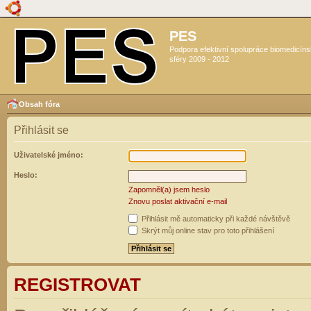
PES
Podpora efektivní spolupráce biomedicín
sféry 2009 - 2012
Obsah fóra
Přihlásit se
Uživatelské jméno:
Heslo:
Zapomněl(a) jsem heslo
Znovu poslat aktivační e-mail
Přihlásit mě automaticky při každé návštěvě
Skrýt můj online stav pro toto přihlášení
REGISTROVAT