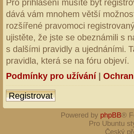
Pro přihlášení musíte být registro
dává vám mnohem větší možnosti.
rozšířené pravomoci registrovaný
ujistěte, že jste se obeznámili s
s dalšími pravidly a ujednáními. Ta
pravidla, která se na fóru objeví.
Podmínky pro užívání
|
Ochran
Registrovat
Powered by
phpBB
® F
Pro Ubuntu st
Český př