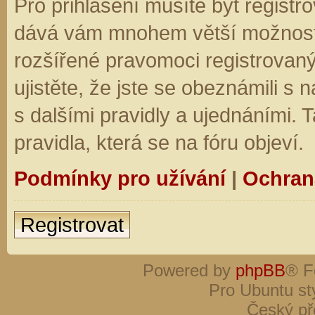
Pro přihlášení musíte být registro
dává vám mnohem větší možnosti.
rozšířené pravomoci registrovaný
ujistěte, že jste se obeznámili s
s dalšími pravidly a ujednáními. Ta
pravidla, která se na fóru objeví.
Podmínky pro užívání
|
Ochran
Registrovat
Powered by
phpBB
® F
Pro Ubuntu st
Český př