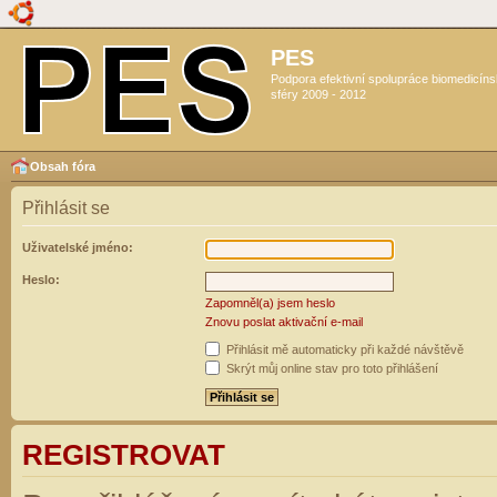
PES
Podpora efektivní spolupráce biomedicín
sféry 2009 - 2012
Obsah fóra
Přihlásit se
Uživatelské jméno:
Heslo:
Zapomněl(a) jsem heslo
Znovu poslat aktivační e-mail
Přihlásit mě automaticky při každé návštěvě
Skrýt můj online stav pro toto přihlášení
REGISTROVAT