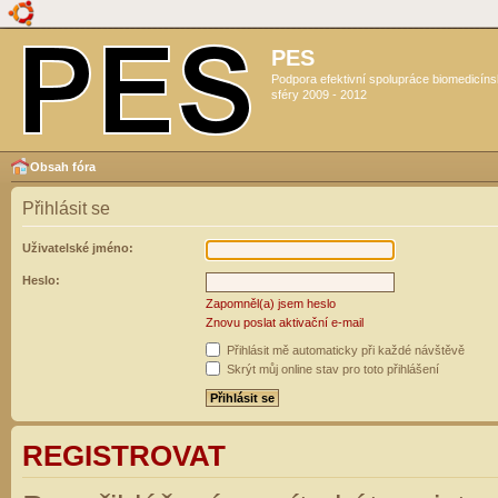
PES
Podpora efektivní spolupráce biomedicín
sféry 2009 - 2012
Obsah fóra
Přihlásit se
Uživatelské jméno:
Heslo:
Zapomněl(a) jsem heslo
Znovu poslat aktivační e-mail
Přihlásit mě automaticky při každé návštěvě
Skrýt můj online stav pro toto přihlášení
REGISTROVAT