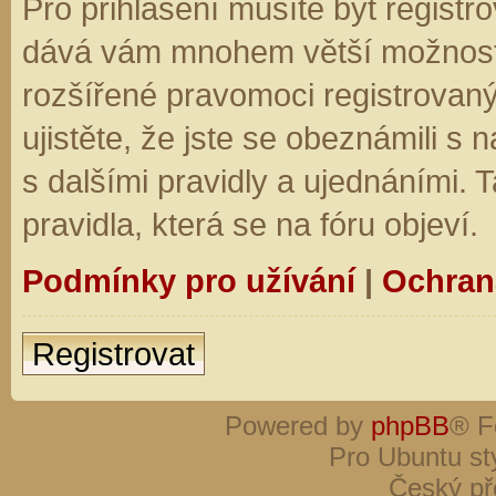
Pro přihlášení musíte být registro
dává vám mnohem větší možnosti.
rozšířené pravomoci registrovaný
ujistěte, že jste se obeznámili s
s dalšími pravidly a ujednáními. Ta
pravidla, která se na fóru objeví.
Podmínky pro užívání
|
Ochran
Registrovat
Powered by
phpBB
® F
Pro Ubuntu st
Český př