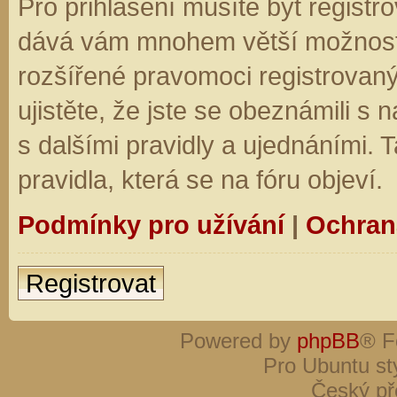
Pro přihlášení musíte být registro
dává vám mnohem větší možnosti.
rozšířené pravomoci registrovaný
ujistěte, že jste se obeznámili s
s dalšími pravidly a ujednáními. Ta
pravidla, která se na fóru objeví.
Podmínky pro užívání
|
Ochran
Registrovat
Powered by
phpBB
® F
Pro Ubuntu st
Český př