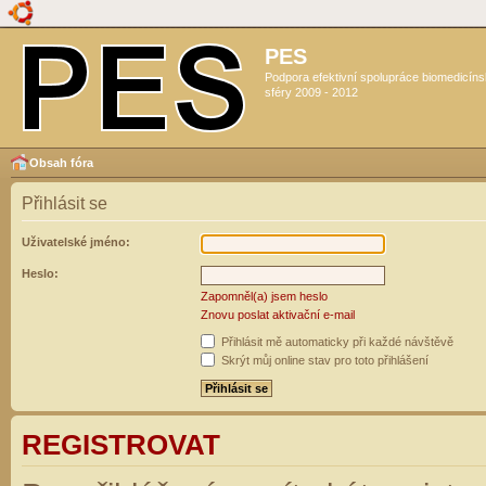
PES
Podpora efektivní spolupráce biomedicín
sféry 2009 - 2012
Obsah fóra
Přihlásit se
Uživatelské jméno:
Heslo:
Zapomněl(a) jsem heslo
Znovu poslat aktivační e-mail
Přihlásit mě automaticky při každé návštěvě
Skrýt můj online stav pro toto přihlášení
REGISTROVAT