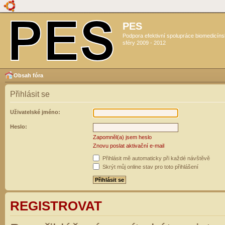
PES
Podpora efektivní spolupráce biomedicín
sféry 2009 - 2012
Obsah fóra
Přihlásit se
Uživatelské jméno:
Heslo:
Zapomněl(a) jsem heslo
Znovu poslat aktivační e-mail
Přihlásit mě automaticky při každé návštěvě
Skrýt můj online stav pro toto přihlášení
REGISTROVAT