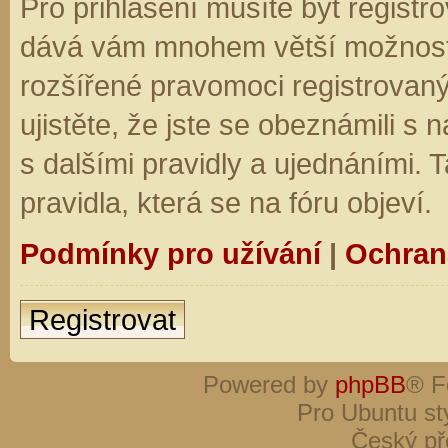
Pro přihlášení musíte být registro
dává vám mnohem větší možnosti.
rozšířené pravomoci registrovaný
ujistěte, že jste se obeznámili s
s dalšími pravidly a ujednáními. Ta
pravidla, která se na fóru objeví.
Podmínky pro užívání
|
Ochran
Registrovat
Powered by
phpBB
® F
Pro Ubuntu st
Český př