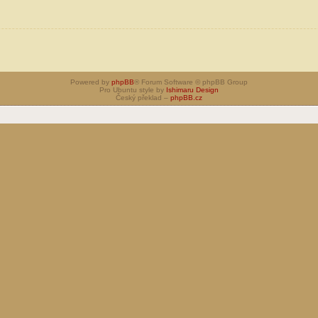
Powered by
phpBB
® Forum Software © phpBB Group
Pro Ubuntu style by
Ishimaru Design
Český překlad –
phpBB.cz