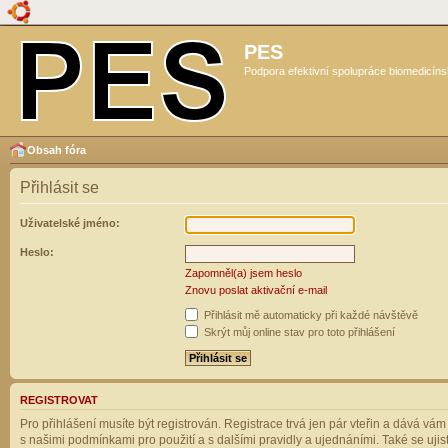
PES
Podpora efektivní spolupráce biomedicíns
Obsah fóra
Přihlásit se
Uživatelské jméno:
Heslo:
Zapomněl(a) jsem heslo
Znovu poslat aktivační e-mail
Přihlásit mě automaticky při každé návštěvě
Skrýt můj online stav pro toto přihlášení
REGISTROVAT
Pro přihlášení musíte být registrován. Registrace trvá jen pár vteřin a dává vá
s našimi podmínkami pro použití a s dalšími pravidly a ujednáními. Také se ujistět