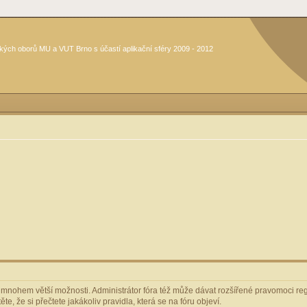
kých oborů MU a VUT Brno s účastí aplikační sféry 2009 - 2012
m mnohem větší možnosti. Administrátor fóra též může dávat rozšířené pravomoci regi
e, že si přečtete jakákoliv pravidla, která se na fóru objeví.