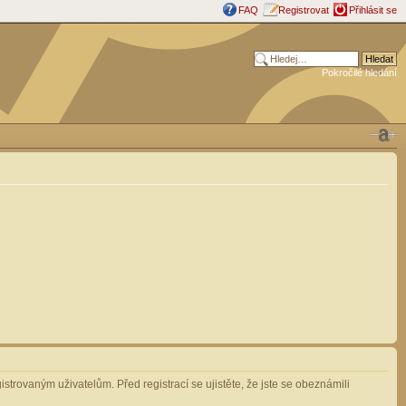
FAQ
Registrovat
Přihlásit se
Pokročilé hledání
strovaným uživatelům. Před registrací se ujistěte, že jste se obeznámili