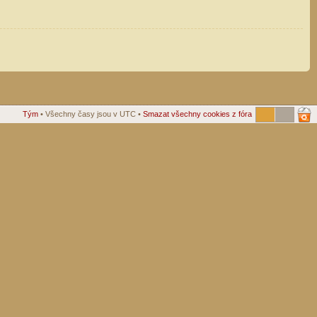
Tým
• Všechny časy jsou v UTC •
Smazat všechny cookies z fóra