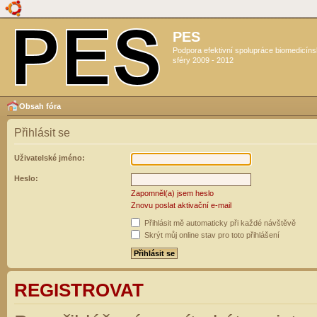
PES
Podpora efektivní spolupráce biomedicín
sféry 2009 - 2012
Obsah fóra
Přihlásit se
Uživatelské jméno:
Heslo:
Zapomněl(a) jsem heslo
Znovu poslat aktivační e-mail
Přihlásit mě automaticky při každé návštěvě
Skrýt můj online stav pro toto přihlášení
REGISTROVAT