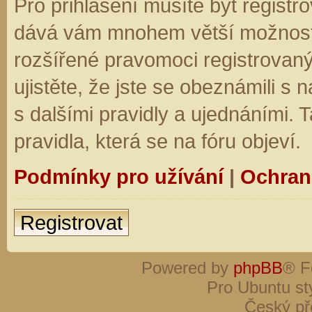
Pro přihlášení musíte být registro
dává vám mnohem větší možnosti.
rozšířené pravomoci registrovaný
ujistěte, že jste se obeznámili s
s dalšími pravidly a ujednáními. Ta
pravidla, která se na fóru objeví.
Podmínky pro užívání
|
Ochran
Registrovat
Powered by
phpBB
® F
Pro Ubuntu st
Český př