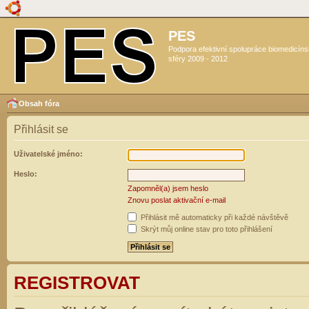
PES
Podpora efektivní spolupráce biomedicín
sféry 2009 - 2012
Obsah fóra
Přihlásit se
Uživatelské jméno:
Heslo:
Zapomněl(a) jsem heslo
Znovu poslat aktivační e-mail
Přihlásit mě automaticky při každé návštěvě
Skrýt můj online stav pro toto přihlášení
REGISTROVAT