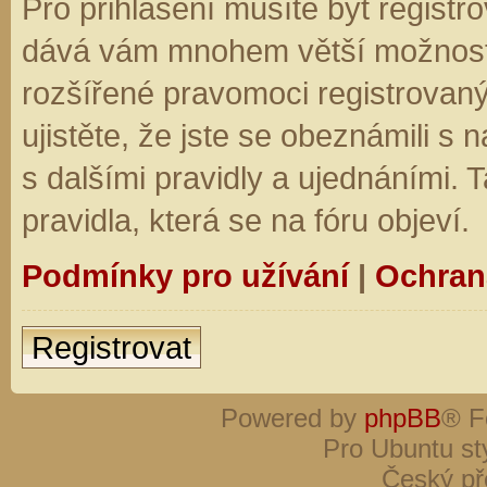
Pro přihlášení musíte být registro
dává vám mnohem větší možnosti.
rozšířené pravomoci registrovaný
ujistěte, že jste se obeznámili s
s dalšími pravidly a ujednáními. Ta
pravidla, která se na fóru objeví.
Podmínky pro užívání
|
Ochran
Registrovat
Powered by
phpBB
® F
Pro Ubuntu st
Český př