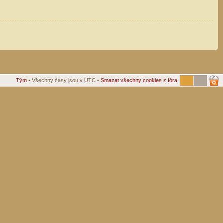
Tým
• Všechny časy jsou v UTC •
Smazat všechny cookies z fóra