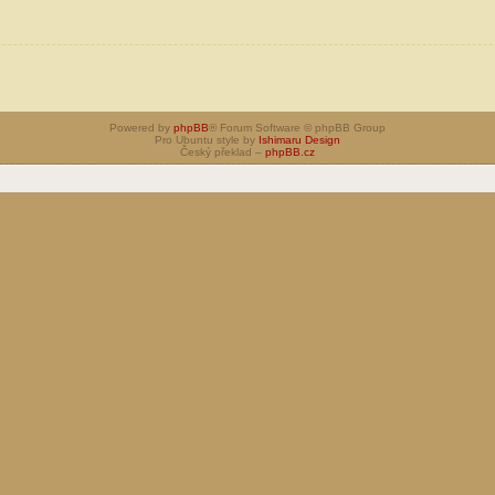
Powered by
phpBB
® Forum Software © phpBB Group
Pro Ubuntu style by
Ishimaru Design
Český překlad –
phpBB.cz