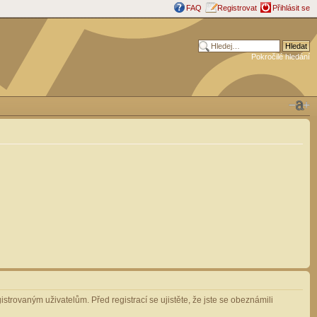
FAQ
Registrovat
Přihlásit se
Pokročilé hledání
strovaným uživatelům. Před registrací se ujistěte, že jste se obeznámili