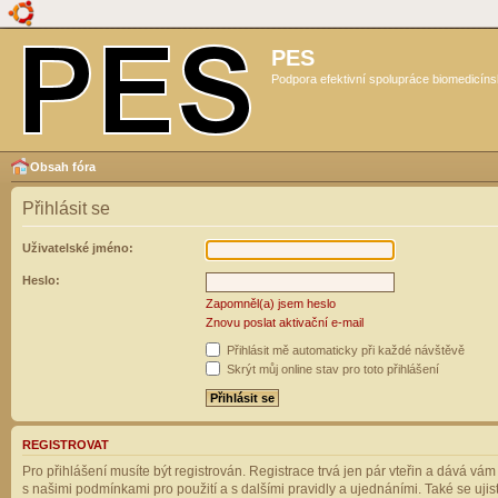
PES
Podpora efektivní spolupráce biomedicíns
Obsah fóra
Přihlásit se
Uživatelské jméno:
Heslo:
Zapomněl(a) jsem heslo
Znovu poslat aktivační e-mail
Přihlásit mě automaticky při každé návštěvě
Skrýt můj online stav pro toto přihlášení
REGISTROVAT
Pro přihlášení musíte být registrován. Registrace trvá jen pár vteřin a dává vá
s našimi podmínkami pro použití a s dalšími pravidly a ujednáními. Také se ujistět