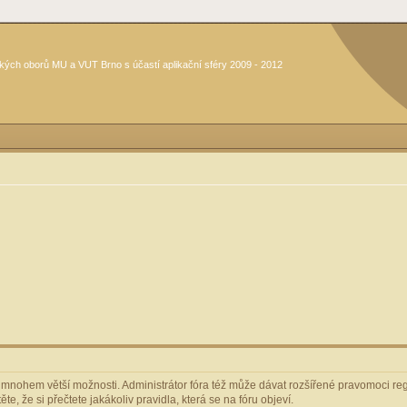
kých oborů MU a VUT Brno s účastí aplikační sféry 2009 - 2012
m mnohem větší možnosti. Administrátor fóra též může dávat rozšířené pravomoci regi
e, že si přečtete jakákoliv pravidla, která se na fóru objeví.