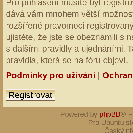
Pro přihlášení musíte být registro
dává vám mnohem větší možnosti.
rozšířené pravomoci registrovaný
ujistěte, že jste se obeznámili s
s dalšími pravidly a ujednáními. Ta
pravidla, která se na fóru objeví.
Podmínky pro užívání
|
Ochran
Registrovat
Powered by
phpBB
® F
Pro Ubuntu st
Český př