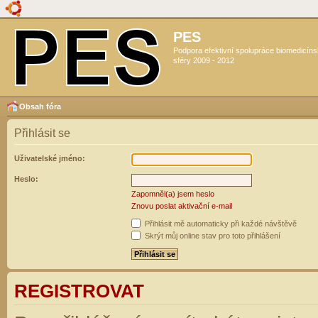
PES
Podpora efektivní spolupráce biomedicín
sféry 2009 - 2012
Obsah fóra
Přihlásit se
Uživatelské jméno:
Heslo:
Zapomněl(a) jsem heslo
Znovu poslat aktivační e-mail
Přihlásit mě automaticky při každé návštěvě
Skrýt můj online stav pro toto přihlášení
REGISTROVAT