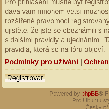
Pro přihlášení musíte být registro
dává vám mnohem větší možnosti.
rozšířené pravomoci registrovaný
ujistěte, že jste se obeznámili s
s dalšími pravidly a ujednáními. Ta
pravidla, která se na fóru objeví.
Podmínky pro užívání
|
Ochran
Registrovat
Powered by
phpBB
® F
Pro Ubuntu st
Český př