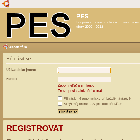
PES
Podpora efektivní spolupráce biomedicín
sféry 2009 - 2012
Obsah fóra
Přihlásit se
Uživatelské jméno:
Heslo:
Zapomněl(a) jsem heslo
Znovu poslat aktivační e-mail
Přihlásit mě automaticky při každé návštěvě
Skrýt můj online stav pro toto přihlášení
REGISTROVAT