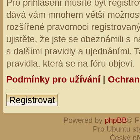
Pro přihlášení musíte být registro
dává vám mnohem větší možnosti.
rozšířené pravomoci registrovaný
ujistěte, že jste se obeznámili s
s dalšími pravidly a ujednáními. Ta
pravidla, která se na fóru objeví.
Podmínky pro užívání
|
Ochran
Registrovat
Powered by
phpBB
® F
Pro Ubuntu st
Český př