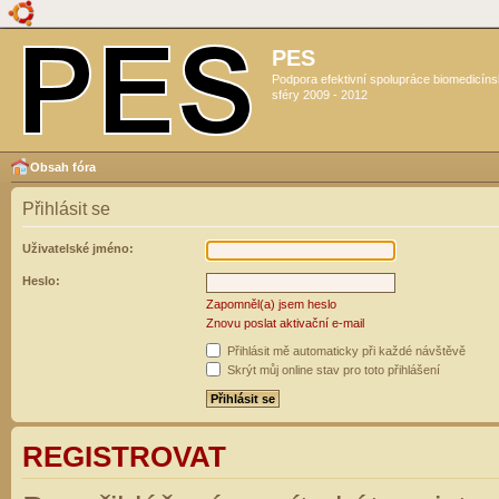
PES
Podpora efektivní spolupráce biomedicín
sféry 2009 - 2012
Obsah fóra
Přihlásit se
Uživatelské jméno:
Heslo:
Zapomněl(a) jsem heslo
Znovu poslat aktivační e-mail
Přihlásit mě automaticky při každé návštěvě
Skrýt můj online stav pro toto přihlášení
REGISTROVAT