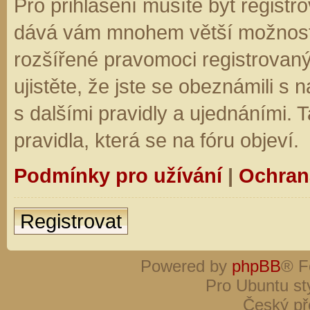
Pro přihlášení musíte být registro
dává vám mnohem větší možnosti.
rozšířené pravomoci registrovaný
ujistěte, že jste se obeznámili s
s dalšími pravidly a ujednáními. Ta
pravidla, která se na fóru objeví.
Podmínky pro užívání
|
Ochran
Registrovat
Powered by
phpBB
® F
Pro Ubuntu st
Český př