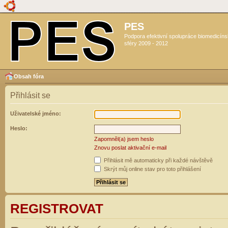
PES
Podpora efektivní spolupráce biomedicín
sféry 2009 - 2012
Obsah fóra
Přihlásit se
Uživatelské jméno:
Heslo:
Zapomněl(a) jsem heslo
Znovu poslat aktivační e-mail
Přihlásit mě automaticky při každé návštěvě
Skrýt můj online stav pro toto přihlášení
REGISTROVAT