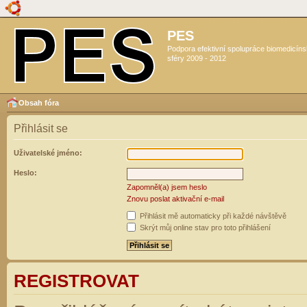
PES
Podpora efektivní spolupráce biomedicín
sféry 2009 - 2012
Obsah fóra
Přihlásit se
Uživatelské jméno:
Heslo:
Zapomněl(a) jsem heslo
Znovu poslat aktivační e-mail
Přihlásit mě automaticky při každé návštěvě
Skrýt můj online stav pro toto přihlášení
REGISTROVAT