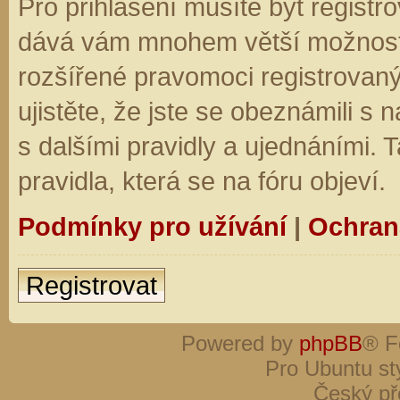
Pro přihlášení musíte být registro
dává vám mnohem větší možnosti.
rozšířené pravomoci registrovaný
ujistěte, že jste se obeznámili s
s dalšími pravidly a ujednáními. Ta
pravidla, která se na fóru objeví.
Podmínky pro užívání
|
Ochran
Registrovat
Powered by
phpBB
® F
Pro Ubuntu st
Český př