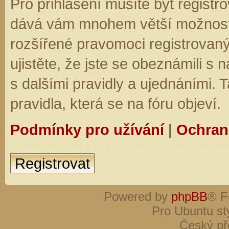
Pro přihlášení musíte být registro
dává vám mnohem větší možnosti.
rozšířené pravomoci registrovaný
ujistěte, že jste se obeznámili s
s dalšími pravidly a ujednáními. Ta
pravidla, která se na fóru objeví.
Podmínky pro užívání
|
Ochran
Registrovat
Powered by
phpBB
® F
Pro Ubuntu st
Český př