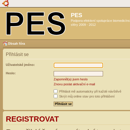
PES
Podpora efektivní spolupráce biomedicín
sféry 2009 - 2012
Obsah fóra
Přihlásit se
Uživatelské jméno:
Heslo:
Zapomněl(a) jsem heslo
Znovu poslat aktivační e-mail
Přihlásit mě automaticky při každé návštěvě
Skrýt můj online stav pro toto přihlášení
REGISTROVAT