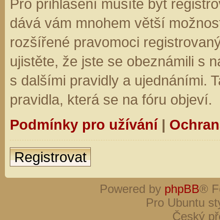
Pro přihlášení musíte být registro
dává vám mnohem větší možnosti.
rozšířené pravomoci registrovaný
ujistěte, že jste se obeznámili s
s dalšími pravidly a ujednáními. Ta
pravidla, která se na fóru objeví.
Podmínky pro užívání
|
Ochran
Registrovat
Powered by
phpBB
® F
Pro Ubuntu st
Český př