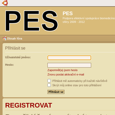
PES
Podpora efektivní spolupráce biomedicín
sféry 2009 - 2012
Obsah fóra
Přihlásit se
Uživatelské jméno:
Heslo:
Zapomněl(a) jsem heslo
Znovu poslat aktivační e-mail
Přihlásit mě automaticky při každé návštěvě
Skrýt můj online stav pro toto přihlášení
REGISTROVAT