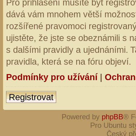
Pro přihlášení musíte být registro
dává vám mnohem větší možnosti.
rozšířené pravomoci registrovaný
ujistěte, že jste se obeznámili s
s dalšími pravidly a ujednáními. Ta
pravidla, která se na fóru objeví.
Podmínky pro užívání
|
Ochran
Registrovat
Powered by
phpBB
® F
Pro Ubuntu st
Český př