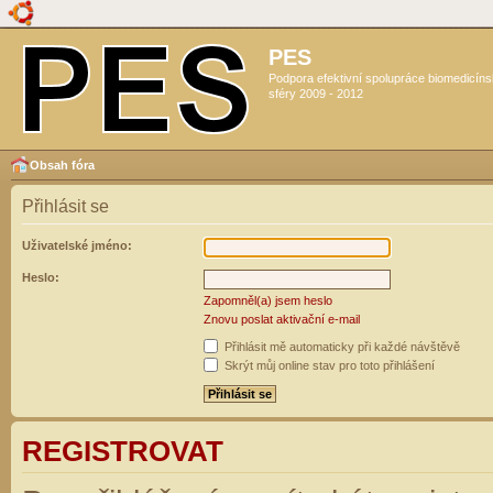
PES
Podpora efektivní spolupráce biomedicín
sféry 2009 - 2012
Obsah fóra
Přihlásit se
Uživatelské jméno:
Heslo:
Zapomněl(a) jsem heslo
Znovu poslat aktivační e-mail
Přihlásit mě automaticky při každé návštěvě
Skrýt můj online stav pro toto přihlášení
REGISTROVAT