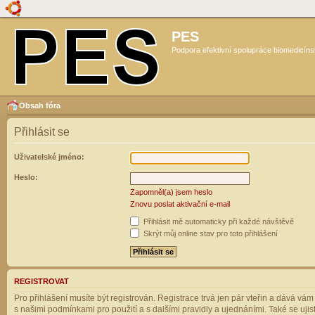
PES
Podpora efektivní spolupráce biomedicíns
Obsah fóra
Přihlásit se
Uživatelské jméno:
Heslo:
Zapomněl(a) jsem heslo
Znovu poslat aktivační e-mail
Přihlásit mě automaticky při každé návštěvě
Skrýt můj online stav pro toto přihlášení
REGISTROVAT
Pro přihlášení musíte být registrován. Registrace trvá jen pár vteřin a dává vá
s našimi podmínkami pro použití a s dalšími pravidly a ujednáními. Také se ujistět