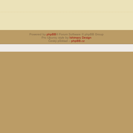
Powered by
phpBB
® Forum Software © phpBB Group
Pro Ubuntu style by
Ishimaru Design
Český překlad –
phpBB.cz