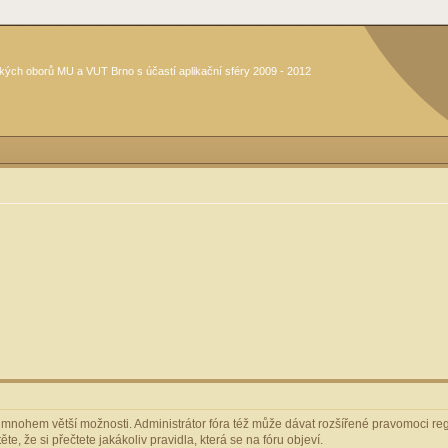
kých oborů MU a VUT Brno s účastí aplikační sféry 2009 - 2012
m mnohem větší možnosti. Administrátor fóra též může dávat rozšířené pravomoci regi
e, že si přečtete jakákoliv pravidla, která se na fóru objeví.