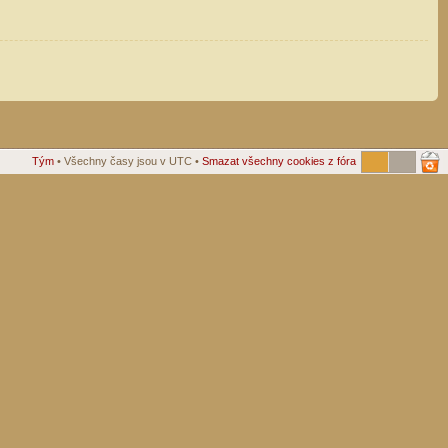
Tým
• Všechny časy jsou v UTC •
Smazat všechny cookies z fóra