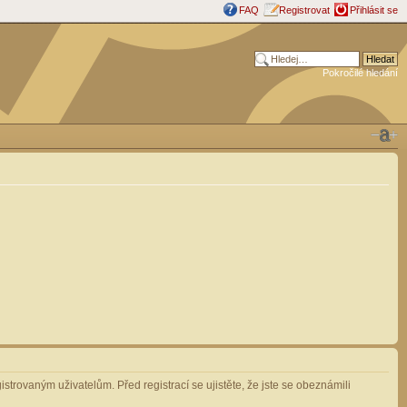
FAQ
Registrovat
Přihlásit se
Pokročilé hledání
strovaným uživatelům. Před registrací se ujistěte, že jste se obeznámili