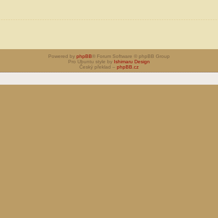
Powered by
phpBB
® Forum Software © phpBB Group
Pro Ubuntu style by
Ishimaru Design
Český překlad –
phpBB.cz