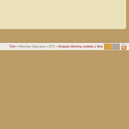
Tým
• Všechny časy jsou v UTC •
Smazat všechny cookies z fóra