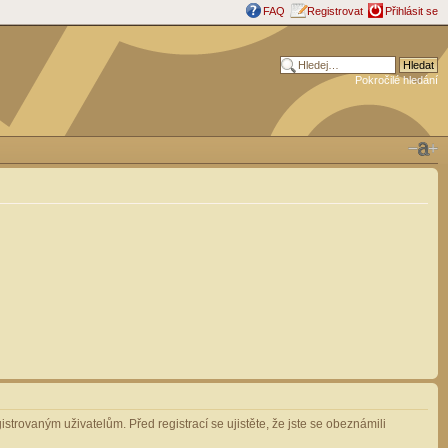
FAQ
Registrovat
Přihlásit se
Pokročilé hledání
strovaným uživatelům. Před registrací se ujistěte, že jste se obeznámili