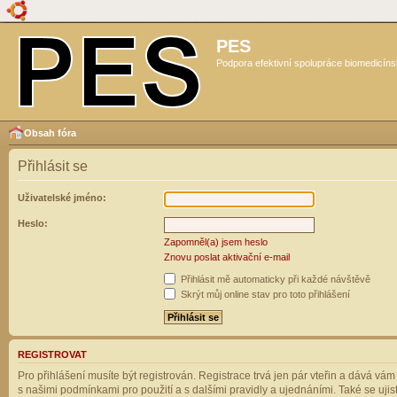
PES
Podpora efektivní spolupráce biomedicíns
Obsah fóra
Přihlásit se
Uživatelské jméno:
Heslo:
Zapomněl(a) jsem heslo
Znovu poslat aktivační e-mail
Přihlásit mě automaticky při každé návštěvě
Skrýt můj online stav pro toto přihlášení
REGISTROVAT
Pro přihlášení musíte být registrován. Registrace trvá jen pár vteřin a dává vá
s našimi podmínkami pro použití a s dalšími pravidly a ujednáními. Také se ujistět