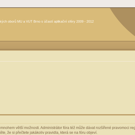
kých oborů MU a VUT Brno s účastí aplikační sféry 2009 - 2012
m mnohem větší možnosti. Administrátor fóra též může dávat rozšířené pravomoci regi
e, že si přečtete jakákoliv pravidla, která se na fóru objeví.