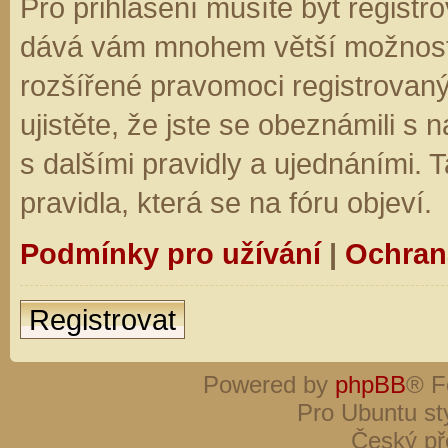
Pro přihlášení musíte být registro
dává vám mnohem větší možnosti.
rozšířené pravomoci registrovaný
ujistěte, že jste se obeznámili s
s dalšími pravidly a ujednáními. Ta
pravidla, která se na fóru objeví.
Podmínky pro užívání
|
Ochran
Registrovat
Powered by
phpBB
® F
Pro Ubuntu st
Český př