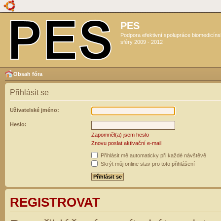
PES
Podpora efektivní spolupráce biomedicín
sféry 2009 - 2012
Obsah fóra
Přihlásit se
Uživatelské jméno:
Heslo:
Zapomněl(a) jsem heslo
Znovu poslat aktivační e-mail
Přihlásit mě automaticky při každé návštěvě
Skrýt můj online stav pro toto přihlášení
REGISTROVAT