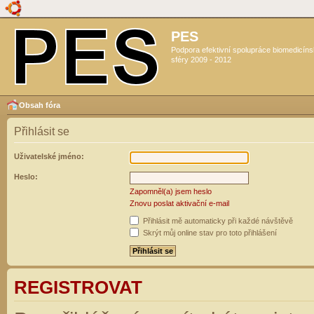
PES
Podpora efektivní spolupráce biomedicín
sféry 2009 - 2012
Obsah fóra
Přihlásit se
Uživatelské jméno:
Heslo:
Zapomněl(a) jsem heslo
Znovu poslat aktivační e-mail
Přihlásit mě automaticky při každé návštěvě
Skrýt můj online stav pro toto přihlášení
REGISTROVAT