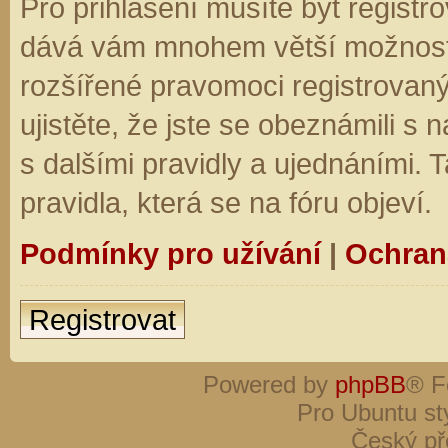
Pro přihlášení musíte být registro
dává vám mnohem větší možnosti.
rozšířené pravomoci registrovaný
ujistěte, že jste se obeznámili s
s dalšími pravidly a ujednáními. Ta
pravidla, která se na fóru objeví.
Podmínky pro užívání
|
Ochran
Registrovat
Powered by
phpBB
® F
Pro Ubuntu st
Český př