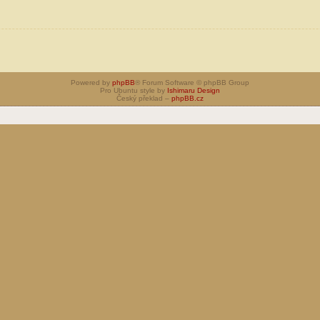
Powered by
phpBB
® Forum Software © phpBB Group
Pro Ubuntu style by
Ishimaru Design
Český překlad –
phpBB.cz