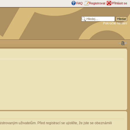
FAQ
Registrovat
Přihlásit se
Pokročilé hledání
strovaným uživatelům. Před registrací se ujistěte, že jste se obeznámili