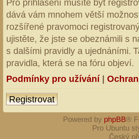
Pro přihlášení musíte být registro
dává vám mnohem větší možnosti.
rozšířené pravomoci registrovaný
ujistěte, že jste se obeznámili s
s dalšími pravidly a ujednáními. Ta
pravidla, která se na fóru objeví.
Podmínky pro užívání
|
Ochran
Registrovat
Powered by
phpBB
® F
Pro Ubuntu st
Český př