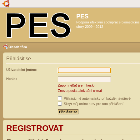
PES
Podpora efektivní spolupráce biomedicín
sféry 2009 - 2012
Obsah fóra
Přihlásit se
Uživatelské jméno:
Heslo:
Zapomněl(a) jsem heslo
Znovu poslat aktivační e-mail
Přihlásit mě automaticky při každé návštěvě
Skrýt můj online stav pro toto přihlášení
REGISTROVAT