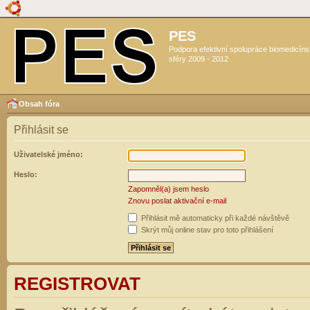
PES
Podpora efektivní spolupráce biomedicín
sféry 2009 - 2012
Obsah fóra
Přihlásit se
Uživatelské jméno:
Heslo:
Zapomněl(a) jsem heslo
Znovu poslat aktivační e-mail
Přihlásit mě automaticky při každé návštěvě
Skrýt můj online stav pro toto přihlášení
REGISTROVAT