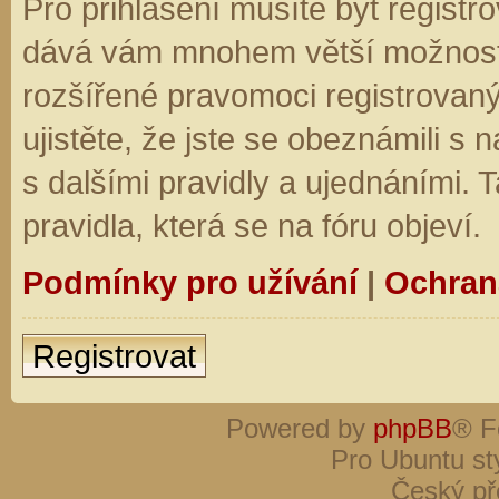
Pro přihlášení musíte být registro
dává vám mnohem větší možnosti.
rozšířené pravomoci registrovaný
ujistěte, že jste se obeznámili s
s dalšími pravidly a ujednáními. Ta
pravidla, která se na fóru objeví.
Podmínky pro užívání
|
Ochran
Registrovat
Powered by
phpBB
® F
Pro Ubuntu st
Český př