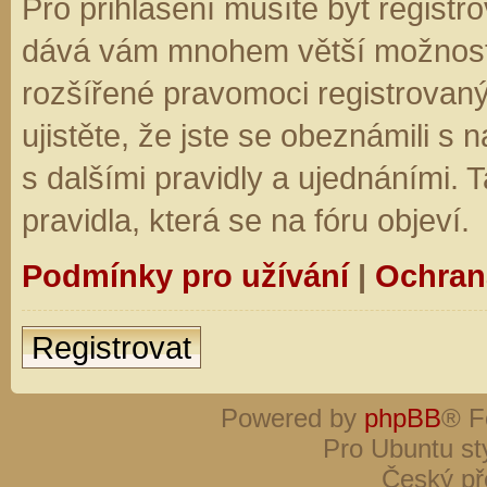
Pro přihlášení musíte být registro
dává vám mnohem větší možnosti.
rozšířené pravomoci registrovaný
ujistěte, že jste se obeznámili s
s dalšími pravidly a ujednáními. Ta
pravidla, která se na fóru objeví.
Podmínky pro užívání
|
Ochran
Registrovat
Powered by
phpBB
® F
Pro Ubuntu st
Český př