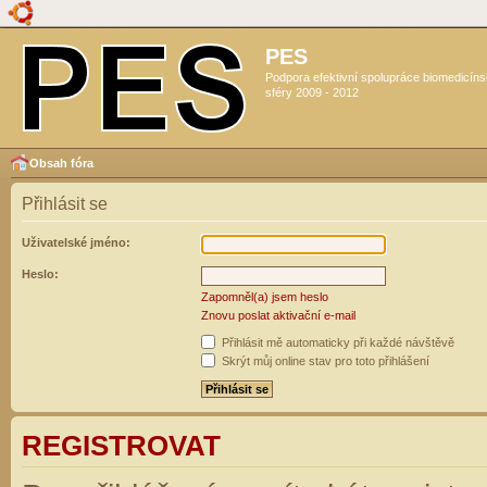
PES
Podpora efektivní spolupráce biomedicín
sféry 2009 - 2012
Obsah fóra
Přihlásit se
Uživatelské jméno:
Heslo:
Zapomněl(a) jsem heslo
Znovu poslat aktivační e-mail
Přihlásit mě automaticky při každé návštěvě
Skrýt můj online stav pro toto přihlášení
REGISTROVAT