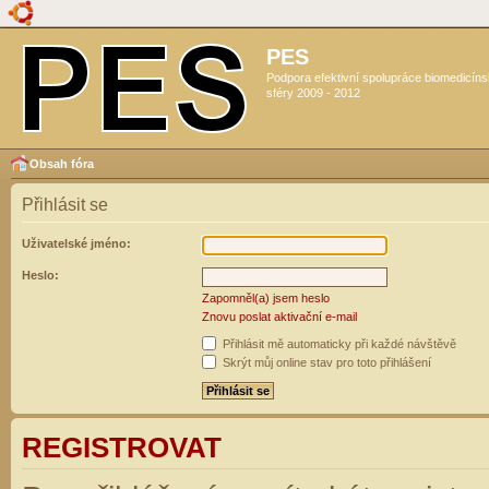
PES
Podpora efektivní spolupráce biomedicín
sféry 2009 - 2012
Obsah fóra
Přihlásit se
Uživatelské jméno:
Heslo:
Zapomněl(a) jsem heslo
Znovu poslat aktivační e-mail
Přihlásit mě automaticky při každé návštěvě
Skrýt můj online stav pro toto přihlášení
REGISTROVAT