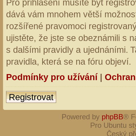
Pro přihlášení musíte být registro
dává vám mnohem větší možnosti.
rozšířené pravomoci registrovaný
ujistěte, že jste se obeznámili s
s dalšími pravidly a ujednáními. Ta
pravidla, která se na fóru objeví.
Podmínky pro užívání
|
Ochran
Registrovat
Powered by
phpBB
® F
Pro Ubuntu st
Český př